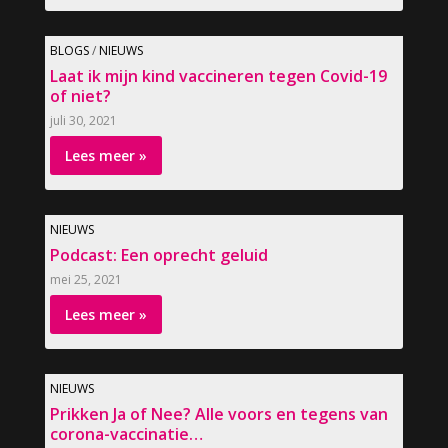
BLOGS
/
NIEUWS
Laat ik mijn kind vaccineren tegen Covid-19
of niet?
juli 30, 2021
Lees meer »
NIEUWS
Podcast: Een oprecht geluid
mei 25, 2021
Lees meer »
NIEUWS
Prikken Ja of Nee? Alle voors en tegens van
corona-vaccinatie…