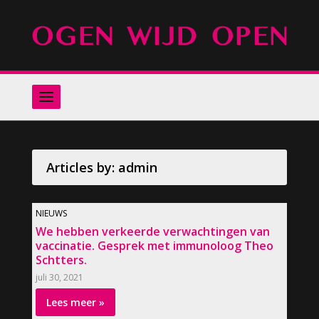
Zoeken
naar:
Articles by: admin
NIEUWS
We hebben verkeerde verwachtingen van
vaccinatie. Gesprek met immunoloog Theo
Schtters.
juli 30, 2021
Lees meer »