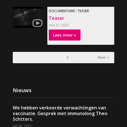
DOCUMENTAIRE
/
TEASER
Teaser
mei 21, 2021
Lees meer »
1
2
Next »
Nieuws
We hebben verkeerde verwachtingen van
vaccinatie. Gesprek met immunoloog Theo
Schtters.
juli 30, 2021