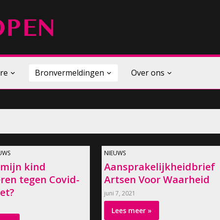
re
Bronvermeldingen
Over ons
UWS
NIEUWS
 mijn kind
Aansprakelijkheidbrief
ren tegen Covid-
Artsen Voor Waarheid
iet?
juni 7, 2021
Lees meer »