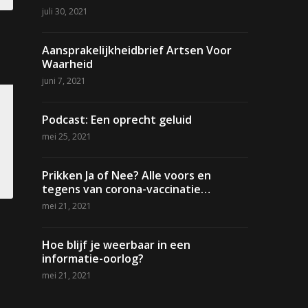
juli 30, 2021
Aansprakelijkheidbrief Artsen Voor
Waarheid
juni 7, 2021
Podcast: Een oprecht geluid
mei 25, 2021
Prikken Ja of Nee? Alle voors en
tegens van corona-vaccinatie…
mei 21, 2021
Hoe blijf je weerbaar in een
informatie-oorlog?
mei 21, 2021