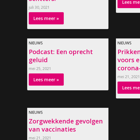
Lees me
juli 30, 2021
Lees meer »
NIEUWS
NIEUWS
Podcast: Een oprecht
Prikken
geluid
voors e
corona
mei 25, 2021
mei 21, 2021
Lees meer »
Lees me
NIEUWS
Zorgwekkende gevolgen
van vaccinaties
mei 21, 2021