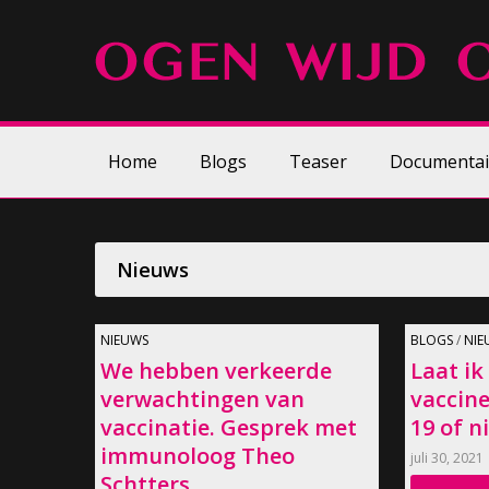
Home
Blogs
Teaser
Documentai
Nieuws
NIEUWS
BLOGS
/
NIE
We hebben verkeerde
Laat ik
verwachtingen van
vaccine
vaccinatie. Gesprek met
19 of n
immunoloog Theo
juli 30, 2021
Schtters.