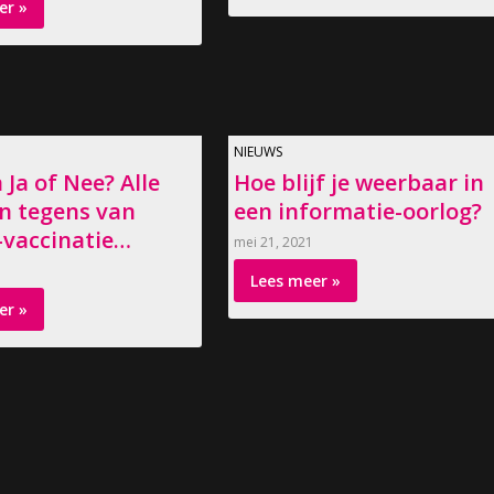
er »
NIEUWS
 Ja of Nee? Alle
Hoe blijf je weerbaar in
n tegens van
een informatie-oorlog?
-vaccinatie…
mei 21, 2021
Lees meer »
er »