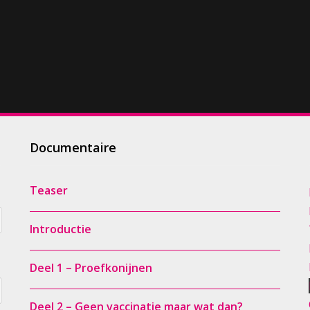
Documentaire
Teaser
Introductie
Deel 1 – Proefkonijnen
Deel 2 – Geen vaccinatie maar wat dan?