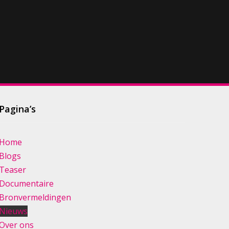
Pagina’s
Home
Blogs
Teaser
Documentaire
Bronvermeldingen
Nieuws
Over ons