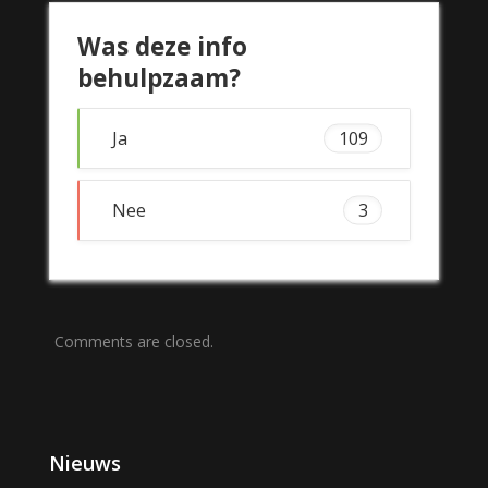
Was deze info
behulpzaam?
Ja
109
Nee
3
Comments are closed.
Nieuws