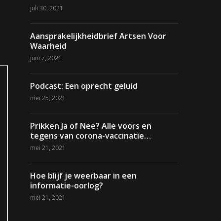
juli 30, 2021
Aansprakelijkheidbrief Artsen Voor
Waarheid
juni 7, 2021
Podcast: Een oprecht geluid
mei 25, 2021
Prikken Ja of Nee? Alle voors en
tegens van corona-vaccinatie…
mei 21, 2021
Hoe blijf je weerbaar in een
informatie-oorlog?
mei 21, 2021